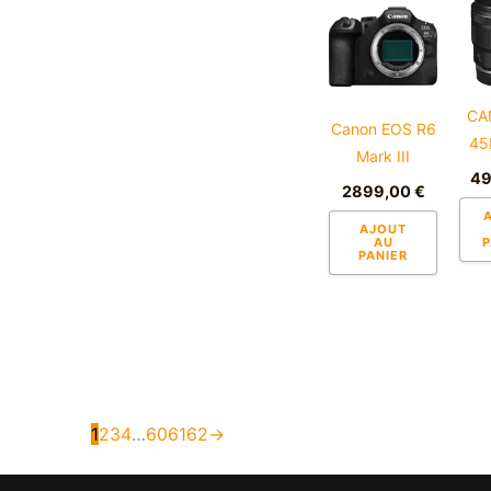
CA
Canon EOS R6
45
Mark III
4
2899,00
€
AJOUT
AU
P
PANIER
1
2
3
4
…
60
61
62
→