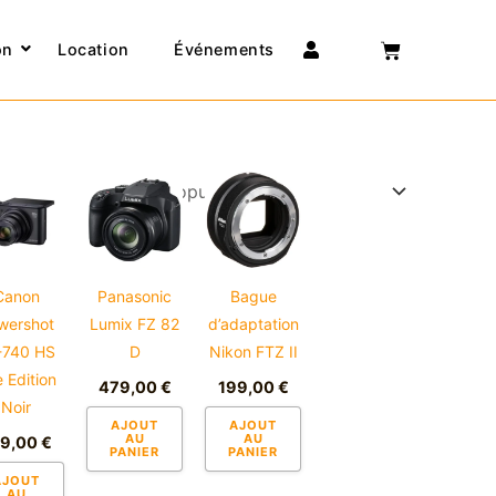
Connexion
on
Location
Événements
t
urs
ons.
Canon
Panasonic
Bague
wershot
Lumix FZ 82
d’adaptation
s
-740 HS
D
Nikon FTZ II
nt
e Edition
479,00
€
199,00
€
Noir
AJOUT
AJOUT
es
AU
AU
29,00
€
PANIER
PANIER
AJOUT
AU