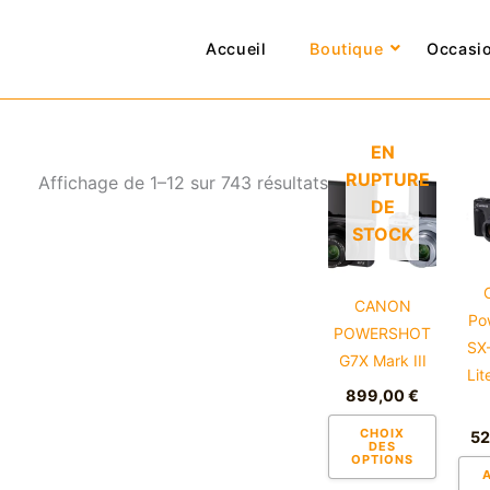
Trié
par
Accueil
Boutique
Occasi
popularité
EN
RUPTURE
Ce
Affichage de 1–12 sur 743 résultats
DE
produi
STOCK
a
plusie
variati
CANON
Les
Po
POWERSHOT
option
SX
G7X Mark III
peuve
Lit
899,00
€
être
choisi
CHOIX
5
DES
sur
OPTIONS
la