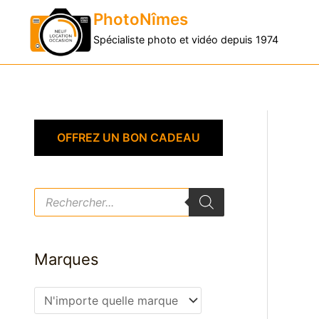
PhotoNîmes
Spécialiste photo et vidéo depuis 1974
OFFREZ UN BON CADEAU
R
e
c
h
e
r
Marques
c
h
e
d
e
p