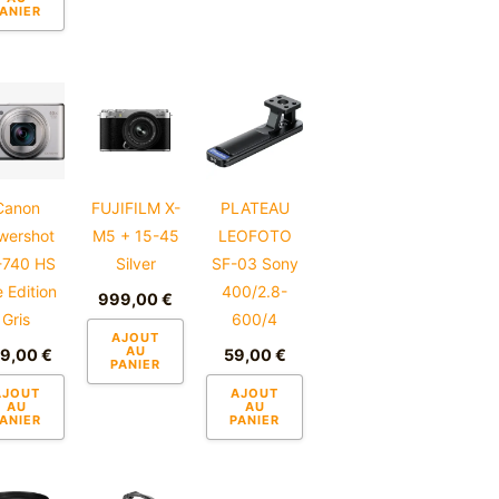
ANIER
t
Canon
FUJIFILM X-
PLATEAU
wershot
M5 + 15-45
LEOFOTO
-740 HS
Silver
SF-03 Sony
e Edition
400/2.8-
999,00
€
Gris
600/4
AJOUT
AU
29,00
€
59,00
€
PANIER
AJOUT
AJOUT
AU
AU
ANIER
PANIER