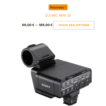
du
Nouveau !
produit
DJI MIC MINI 2S
69,00
€
–
189,00
€
CHOIX DES OPTIONS