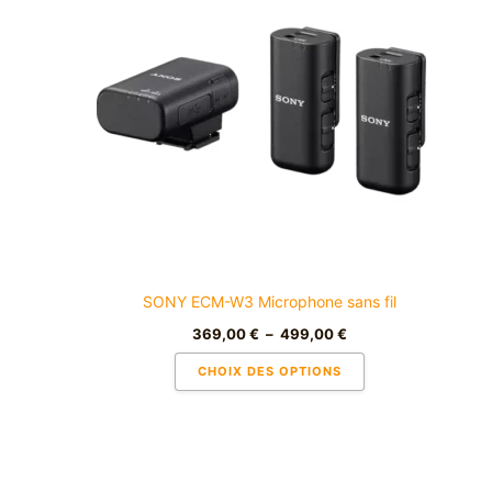
a
369,00 €
à
plusieurs
499,00 €
variations.
Les
options
peuvent
être
choisies
sur
la
page
du
SONY ECM-W3 Microphone sans fil
produit
369,00
€
–
499,00
€
CHOIX DES OPTIONS