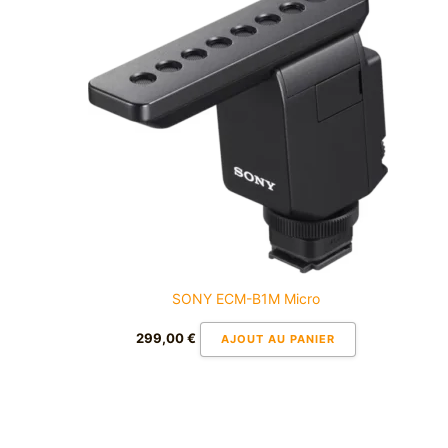
SONY ECM-B1M Micro
299,00
€
AJOUT AU PANIER
Plage
Ce
de
produit
prix :