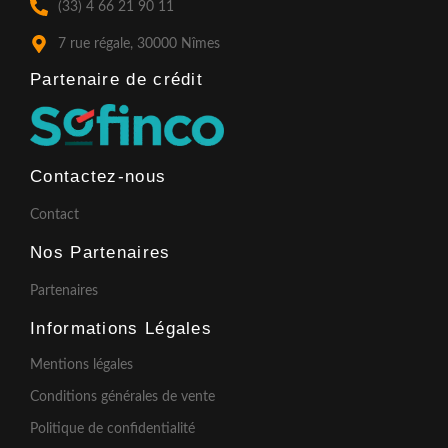
(33) 4 66 21 90 11
-
m
f
7 rue régale, 30000 Nîmes
Partenaire de crédit​
Contactez-nous
Contact
Nos Partenaires
Partenaires
Informations Légales
Mentions légales
Conditions générales de vente
Politique de confidentialité