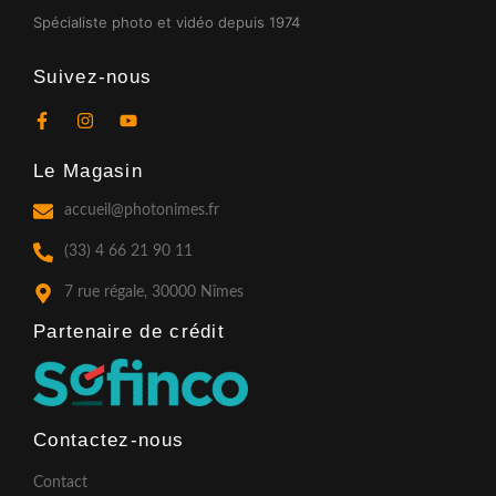
Spécialiste photo et vidéo depuis 1974
Suivez-nous
F
I
Y
a
n
o
c
s
u
Le Magasin
e
t
t
b
a
u
o
g
b
accueil@photonimes.fr
o
r
e
k
a
(33) 4 66 21 90 11
-
m
f
7 rue régale, 30000 Nîmes
Partenaire de crédit​
Contactez-nous
Contact