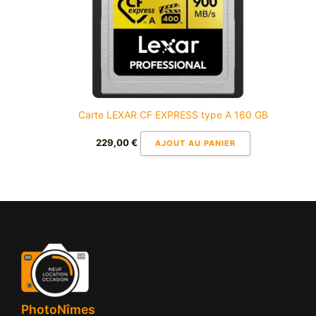
Carte LEXAR CF EXPRESS type A 160 GB
229,00
€
AJOUT AU PANIER
PhotoNîmes