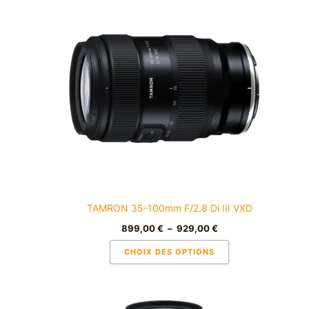
de
produit
prix :
a
899,00 €
à
plusieurs
929,00 €
variations.
Les
options
peuvent
être
choisies
sur
la
page
du
TAMRON 35-100mm F/2.8 Di III VXD
produit
899,00
€
–
929,00
€
CHOIX DES OPTIONS