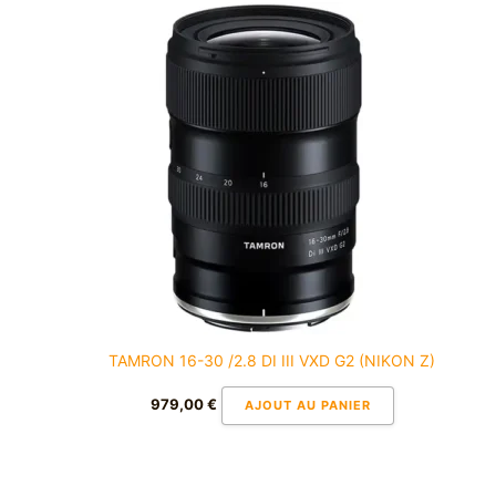
TAMRON 16-30 /2.8 DI III VXD G2 (NIKON Z)
979,00
€
AJOUT AU PANIER
Plage
Ce