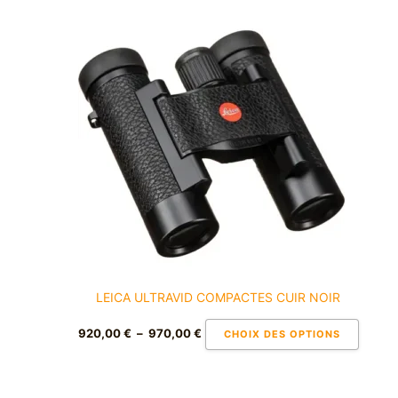
Plage
Ce
de
produi
prix :
a
920,00 €
à
plusie
970,00 €
variati
Les
option
peuve
être
choisi
sur
la
page
du
LEICA ULTRAVID COMPACTES CUIR NOIR
produi
920,00
€
–
970,00
€
CHOIX DES OPTIONS
Plage
Ce