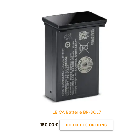
Ce
produit
a
plusieurs
variations.
Les
options
peuvent
être
choisies
sur
la
page
du
LEICA Batterie BP-SCL7
produit
180,00
€
CHOIX DES OPTIONS