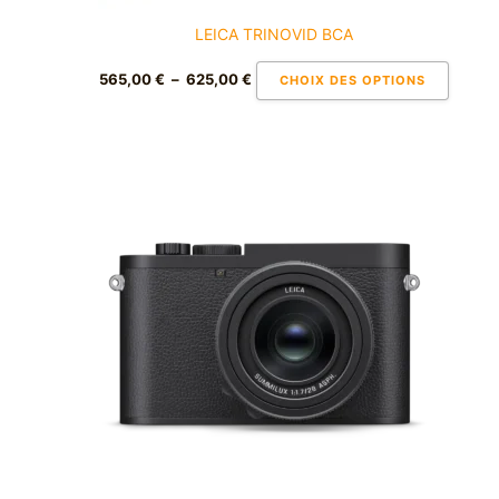
du
LEICA TRINOVID BCA
produi
565,00
€
–
625,00
€
CHOIX DES OPTIONS