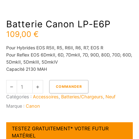
Batterie Canon LP-E6P
109,00
€
Pour Hybrides EOS R5II, R5, R6II, R6, R7, EOS R
Pour Reflex EOS 6DmkII, 6D, 7DmkII, 7D, 90D, 80D, 70D, 60D,
5DmkII, 5DmkIII, 5DmkIV
Capacité 2130 MAH
quantité
COMMANDER
de
Catégories :
Accessoires
,
Batteries/Chargeurs
,
Neuf
Batterie
Canon
Marque :
Canon
LP-
E6P
TESTEZ GRATUITEMENT* VOTRE FUTUR
MATÉRIEL