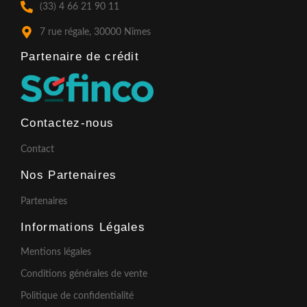
k
a
(33) 4 66 21 90 11
-
m
f
7 rue régale, 30000 Nîmes
Partenaire de crédit​
Contactez-nous
Contact
Nos Partenaires
Partenaires
Informations Légales
Mentions légales
Conditions générales de vente
Politique de confidentialité