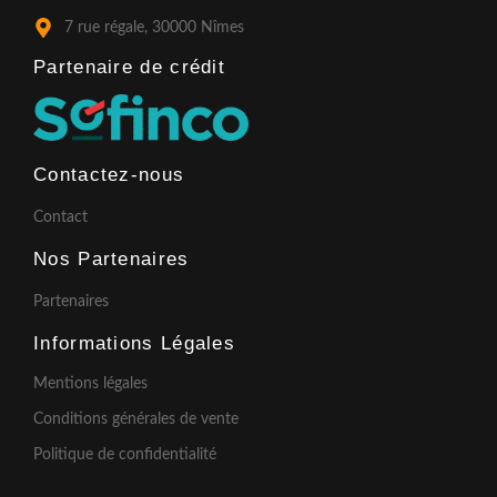
f
7 rue régale, 30000 Nîmes
Partenaire de crédit​
Contactez-nous
Contact
Nos Partenaires
Partenaires
Informations Légales
Mentions légales
Conditions générales de vente
Politique de confidentialité