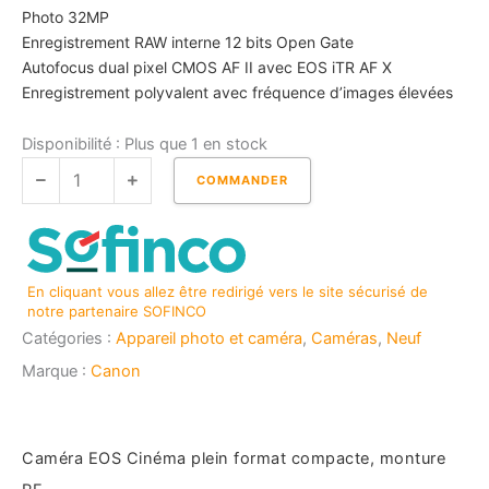
Photo 32MP
Enregistrement RAW interne 12 bits Open Gate
Autofocus dual pixel CMOS AF II avec EOS iTR AF X
Enregistrement polyvalent avec fréquence d’images élevées
quantité
Disponibilité :
Plus que 1 en stock
de
COMMANDER
CANON
EOS
C50
En cliquant vous allez être redirigé vers le site sécurisé de
notre partenaire SOFINCO
Catégories :
Appareil photo et caméra
,
Caméras
,
Neuf
Marque :
Canon
Caméra EOS Cinéma plein format compacte, monture