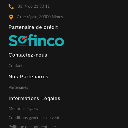
k
a
(33) 4 66 21 90 11
-
m
f
7 rue régale, 30000 Nîmes
Partenaire de crédit​
Contactez-nous
Contact
Nos Partenaires
Partenaires
Informations Légales
Mentions légales
Conditions générales de vente
Politique de confidentialité