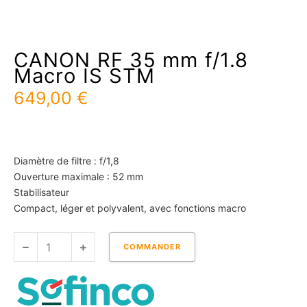
CANON RF 35 mm f/1.8
Macro IS STM
649,00
€
Diamètre de filtre : f/1,8
Ouverture maximale : 52 mm
Stabilisateur
Compact, léger et polyvalent, avec fonctions macro
quantité
COMMANDER
de
CANON
RF
35