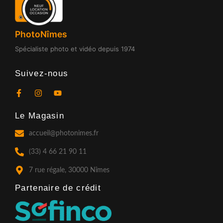
PhotoNîmes
Spécialiste photo et vidéo depuis 1974
Suivez-nous
F
I
Y
a
n
o
c
s
u
Le Magasin
e
t
t
b
a
u
o
g
b
accueil@photonimes.fr
o
r
e
k
a
(33) 4 66 21 90 11
-
m
f
7 rue régale, 30000 Nîmes
Partenaire de crédit​