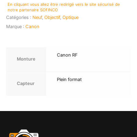
En cliquant vous allez être redirigé vers le site sécurisé de
mm
notre partenaire SOFINCO
f/1.8
Catégories :
Neuf
,
Objectif
,
Optique
Macro
IS
Marque :
Canon
STM
Canon RF
Monture
Plein format
Capteur