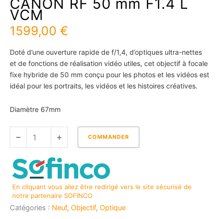
CANON RF 50 mm F1.4 L
VCM
1599,00
€
Doté d’une ouverture rapide de f/1,4, d’optiques ultra-nettes
et de fonctions de réalisation vidéo utiles, cet objectif à focale
fixe hybride de 50 mm conçu pour les photos et les vidéos est
idéal pour les portraits, les vidéos et les histoires créatives.
Diamètre 67mm
quantité
COMMANDER
de
CANON
RF
50
En cliquant vous allez être redirigé vers le site sécurisé de
mm
notre partenaire SOFINCO
F1.4
Catégories :
Neuf
,
Objectif
,
Optique
L