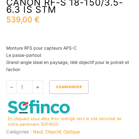
CANON RF-S 18-150/3.5-
6.3 IS STM
539,00
€
Monture RFS pour capteurs APS-C
Le passe-partout
Grand-angle ideal en paysage, télé objectif pour le potrait et
l’action
quantité
COMMANDER
de
CANON
RF-
S
En cliquant vous allez être redirigé vers le site sécurisé de
18-
notre partenaire SOFINCO
150/3.5-
Catégories :
Neuf
,
Objectif
,
Optique
6.3