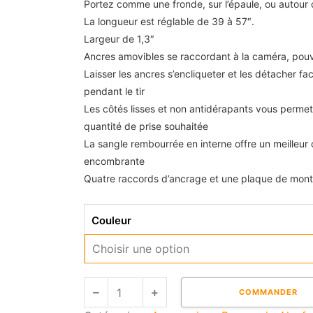
Portez comme une fronde, sur l’épaule, ou autour 
La longueur est réglable de 39 à 57″.
Largeur de 1,3″
Ancres amovibles se raccordant à la caméra, pouva
Laisser les ancres s’encliqueter et les détacher fa
pendant le tir
Les côtés lisses et non antidérapants vous permett
quantité de prise souhaitée
La sangle rembourrée en interne offre un meilleur 
encombrante
Quatre raccords d’ancrage et une plaque de monta
quantité
Couleur
de
COURROIE
PEAK
DESIGN
COMMANDER
SLIDE