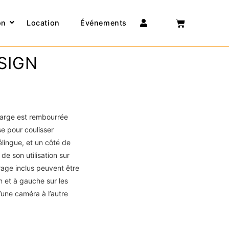
Connexion
on
Location
Événements
SIGN
large est rembourrée
se pour coulisser
 élingue, et un côté de
de son utilisation sur
rage inclus peuvent être
n et à gauche sur les
’une caméra à l’autre