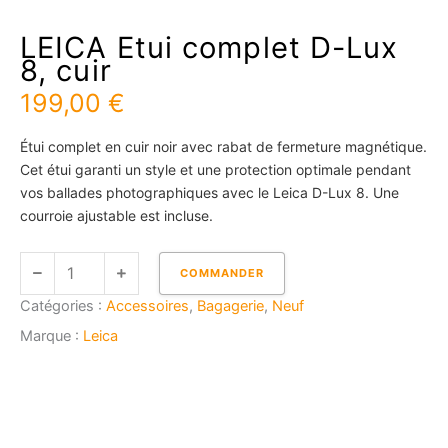
LEICA Etui complet D-Lux
8, cuir
199,00
€
Étui complet en cuir noir avec rabat de fermeture magnétique.
Cet étui garanti un style et une protection optimale pendant
vos ballades photographiques avec le Leica D-Lux 8. Une
courroie ajustable est incluse.
quantité
COMMANDER
de
Catégories :
Accessoires
,
Bagagerie
,
Neuf
LEICA
Etui
Marque :
Leica
complet
D-
Lux
8,
cuir