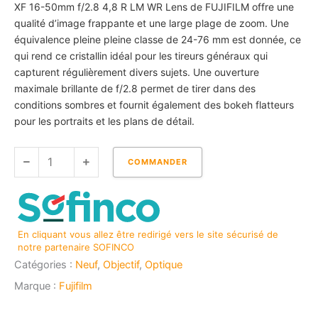
XF 16-50mm f/2.8 4,8 R LM WR Lens de FUJIFILM offre une
qualité d’image frappante et une large plage de zoom. Une
équivalence pleine pleine classe de 24-76 mm est donnée, ce
qui rend ce cristallin idéal pour les tireurs généraux qui
capturent régulièrement divers sujets. Une ouverture
maximale brillante de f/2.8 permet de tirer dans des
conditions sombres et fournit également des bokeh flatteurs
pour les portraits et les plans de détail.
quantité
COMMANDER
de
FUJIFILM
16-
50MM
En cliquant vous allez être redirigé vers le site sécurisé de
F/2.8-
notre partenaire SOFINCO
4.8
Catégories :
Neuf
,
Objectif
,
Optique
WR
Marque :
Fujifilm