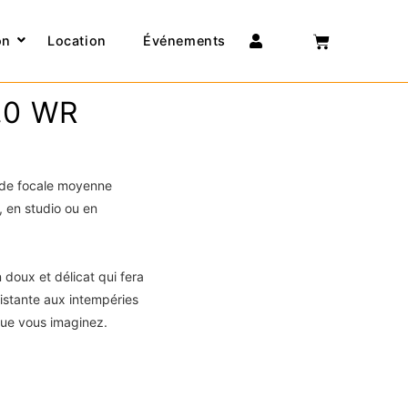
Connexion
on
Location
Événements
.0 WR
de focale moyenne
, en studio ou en
 doux et délicat qui fera
sistante aux intempéries
que vous imaginez.