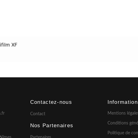
ifilm XF
Contactez-nous
Informatio
.fr
Mentions légale
Contact
Conditions géné
Nos Partenaires
Politique de con
 Nîmes
Partenaires