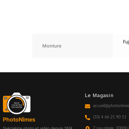
Fuj
Monture
Le Magasin
accueil@photonimes
(33) 4 66 21 90 11
PhotoNîmes
Spécialiste photo et vidéo depuis 1974
7 rue régale, 30000