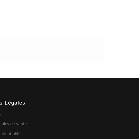
ns Légales
s
rales de vente
fidentialité