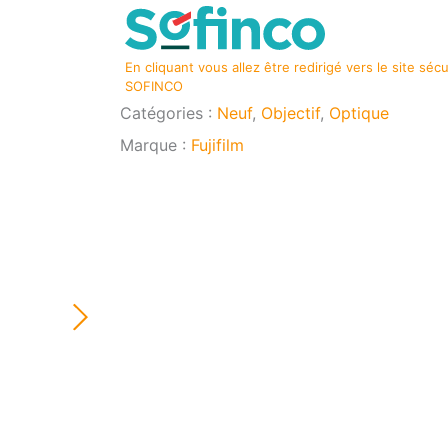
FUJIFILM
50MM
F/2.0
En cliquant vous allez être redirigé vers le site séc
WR
SOFINCO
Catégories :
Neuf
,
Objectif
,
Optique
Marque :
Fujifilm