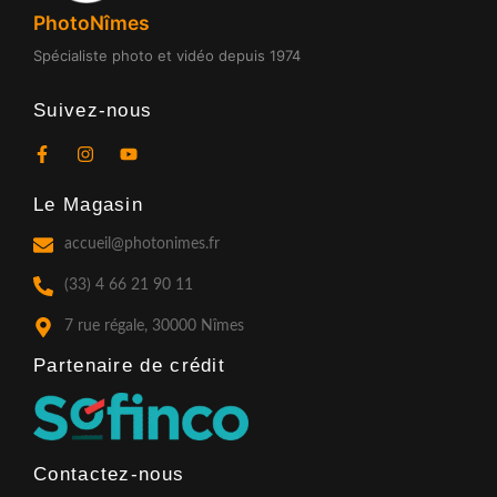
PhotoNîmes
Spécialiste photo et vidéo depuis 1974
Suivez-nous
F
I
Y
a
n
o
c
s
u
Le Magasin
e
t
t
b
a
u
o
g
b
accueil@photonimes.fr
o
r
e
k
a
(33) 4 66 21 90 11
-
m
f
7 rue régale, 30000 Nîmes
Partenaire de crédit​
Contactez-nous