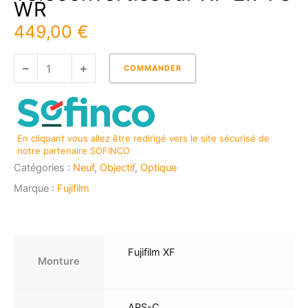
WR
449,00
€
quantité
COMMANDER
de
FUJIFILM
Téléconvertisseur
XF
En cliquant vous allez être redirigé vers le site sécurisé de
2x
notre partenaire SOFINCO
TC
Catégories :
Neuf
,
Objectif
,
Optique
WR
Marque :
Fujifilm
Fujifilm XF
Monture
APS-C