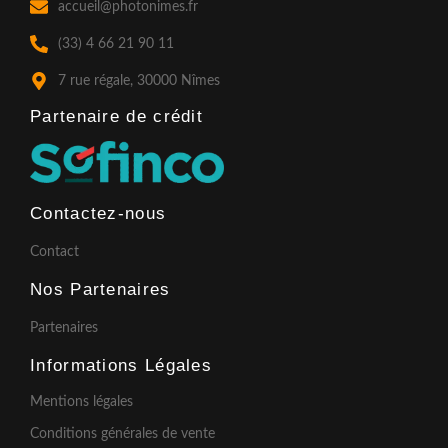
o
g
b
accueil@photonimes.fr
o
r
e
k
a
(33) 4 66 21 90 11
-
m
f
7 rue régale, 30000 Nîmes
Partenaire de crédit​
Contactez-nous
Contact
Nos Partenaires
Partenaires
Informations Légales
Mentions légales
Conditions générales de vente