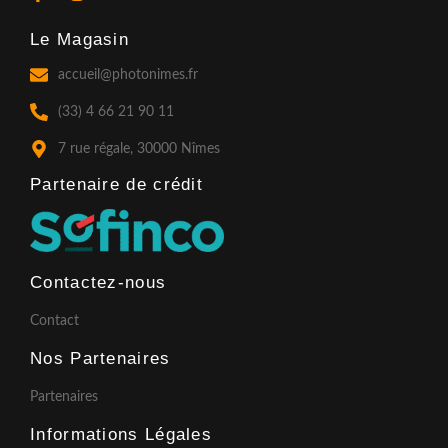
a
n
o
c
s
u
Le Magasin
e
t
t
b
a
u
o
g
b
accueil@photonimes.fr
o
r
e
k
a
(33) 4 66 21 90 11
-
m
f
7 rue régale, 30000 Nîmes
Partenaire de crédit​
Contactez-nous
Contact
Nos Partenaires
Partenaires
Informations Légales