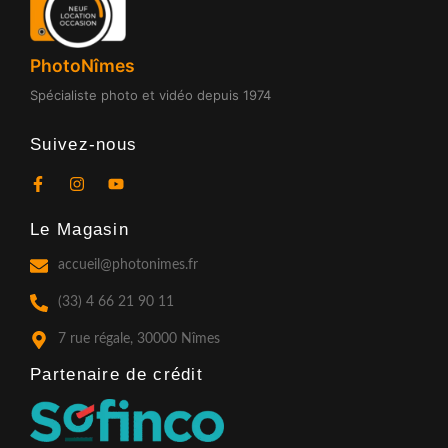
PhotoNîmes
Spécialiste photo et vidéo depuis 1974
Suivez-nous
F
I
Y
a
n
o
c
s
u
Le Magasin
e
t
t
b
a
u
o
g
b
accueil@photonimes.fr
o
r
e
k
a
(33) 4 66 21 90 11
-
m
f
7 rue régale, 30000 Nîmes
Partenaire de crédit​