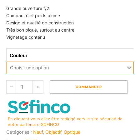
Grande ouverture f/2
Compacité et poids plume
Design et qualité de construction
Très bon piqué, surtout au centre
Vignetage contenu
quantité
Couleur
de
FUJIFILM
XF
23
mm
COMMANDER
f/2,0
R
WR
En cliquant vous allez être redirigé vers le site sécurisé de
notre partenaire SOFINCO
Catégories :
Neuf
,
Objectif
,
Optique