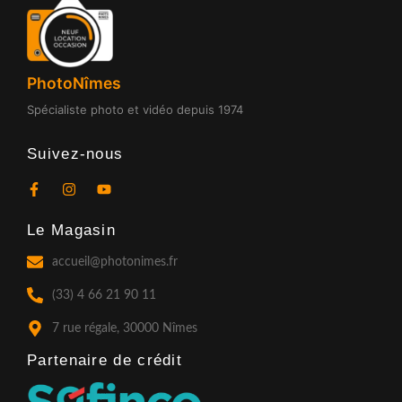
PhotoNîmes
Spécialiste photo et vidéo depuis 1974
Suivez-nous
F
I
Y
a
n
o
c
s
u
Le Magasin
e
t
t
b
a
u
o
g
b
accueil@photonimes.fr
o
r
e
k
a
(33) 4 66 21 90 11
-
m
f
7 rue régale, 30000 Nîmes
Partenaire de crédit​