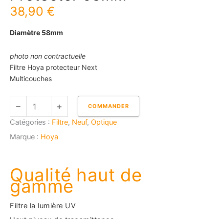
38,90
€
Diamètre 58mm
photo non contractuelle
Filtre Hoya protecteur Next
Multicouches
quantité
COMMANDER
de
Catégories :
Filtre
,
Neuf
,
Optique
HOYA
Fusion
Marque :
Hoya
ONE
Next
Protector
Qualité haut de
58mm
gamme
Filtre la lumière UV