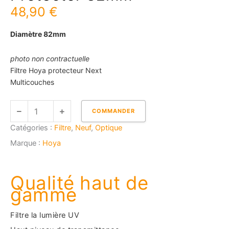
48,90
€
Diamètre 82mm
photo non contractuelle
Filtre Hoya protecteur Next
Multicouches
quantité
COMMANDER
de
Catégories :
Filtre
,
Neuf
,
Optique
HOYA
Fusion
Marque :
Hoya
ONE
Next
Protector
Qualité haut de
82mm
gamme
Filtre la lumière UV