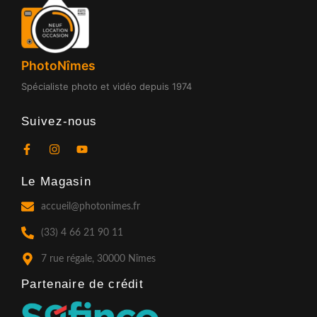
PhotoNîmes
Spécialiste photo et vidéo depuis 1974
Suivez-nous
F
I
Y
a
n
o
c
s
u
Le Magasin
e
t
t
b
a
u
o
g
b
accueil@photonimes.fr
o
r
e
k
a
(33) 4 66 21 90 11
-
m
f
7 rue régale, 30000 Nîmes
Partenaire de crédit​