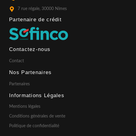
-
m
f
7 rue régale, 30000 Nîmes
Partenaire de crédit​
Contactez-nous
Contact
Nos Partenaires
Partenaires
Informations Légales
Mentions légales
Conditions générales de vente
Politique de confidentialité