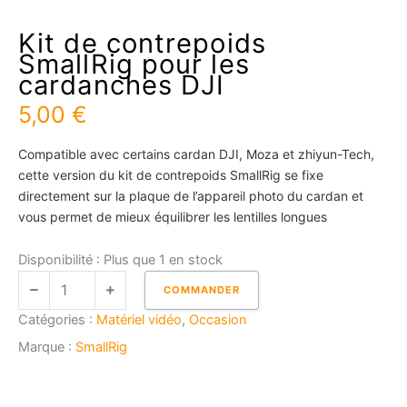
Kit de contrepoids
SmallRig pour les
cardanches DJI
5,00
€
Compatible avec certains cardan DJI, Moza et zhiyun-Tech,
cette version du kit de contrepoids SmallRig se fixe
directement sur la plaque de l’appareil photo du cardan et
vous permet de mieux équilibrer les lentilles longues
quantité
Disponibilité :
Plus que 1 en stock
de
COMMANDER
Kit
Catégories :
Matériel vidéo
,
Occasion
de
contrepoids
Marque :
SmallRig
SmallRig
pour
les