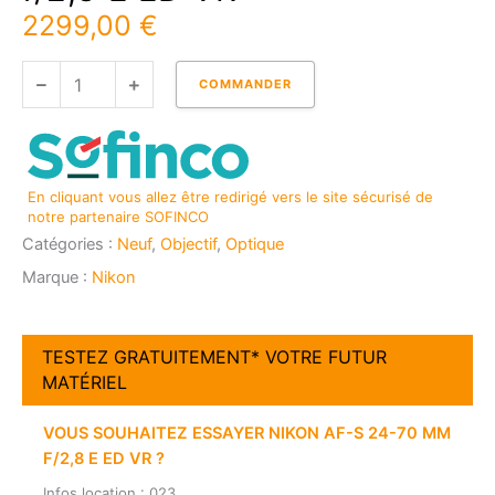
2299,00
€
quantité
COMMANDER
de
NIKON
AF-
S
En cliquant vous allez être redirigé vers le site sécurisé de
24-
notre partenaire SOFINCO
70
Catégories :
Neuf
,
Objectif
,
Optique
mm
f/2,8
Marque :
Nikon
E
ED
VR
TESTEZ GRATUITEMENT* VOTRE FUTUR
MATÉRIEL
VOUS SOUHAITEZ ESSAYER NIKON AF-S 24-70 MM
F/2,8 E ED VR ?
Infos location : 023