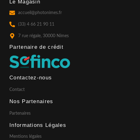
Le Magasin
e
t
t
b
a
u
o
g
b
accueil@photonimes.fr
o
r
e
k
a
(33) 4 66 21 90 11
-
m
f
7 rue régale, 30000 Nîmes
Partenaire de crédit​
Contactez-nous
Contact
Nos Partenaires
Partenaires
Informations Légales
Mentions légales