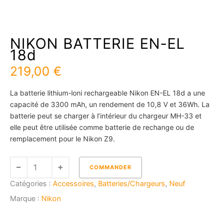
NIKON BATTERIE EN-EL
18d
219,00
€
La batterie lithium-loni rechargeable Nikon EN-EL 18d a une
capacité de 3300 mAh, un rendement de 10,8 V et 36Wh. La
batterie peut se charger à l’intérieur du chargeur MH-33 et
elle peut être utilisée comme batterie de rechange ou de
remplacement pour le Nikon Z9.
quantité
COMMANDER
de
Catégories :
Accessoires
,
Batteries/Chargeurs
,
Neuf
NIKON
BATTERIE
Marque :
Nikon
EN-
EL