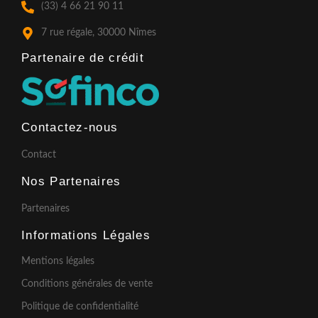
k
a
(33) 4 66 21 90 11
-
m
f
7 rue régale, 30000 Nîmes
Partenaire de crédit​
Contactez-nous
Contact
Nos Partenaires
Partenaires
Informations Légales
Mentions légales
Conditions générales de vente
Politique de confidentialité