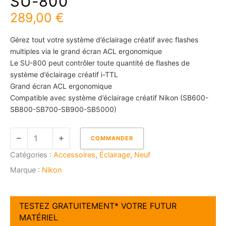
SU-800
289,00
€
Gérez tout votre système d’éclairage créatif avec flashes
multiples via le grand écran ACL ergonomique
Le SU-800 peut contrôler toute quantité de flashes de
système d’éclairage créatif i-TTL
Grand écran ACL ergonomique
Compatible avec système d’éclairage créatif Nikon (SB600-
SB800-SB700-SB900-SB5000)
quantité
COMMANDER
de
Catégories :
Accessoires
,
Éclairage
,
Neuf
NIKON
Controlleur
Marque :
Nikon
Flash
SU-
800
TESTEZ GRATUITEMENT* VOTRE FUTUR
MATÉRIEL