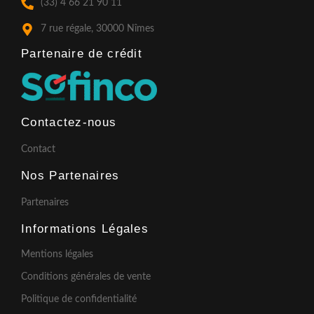
(33) 4 66 21 90 11
-
m
f
7 rue régale, 30000 Nîmes
Partenaire de crédit​
Contactez-nous
Contact
Nos Partenaires
Partenaires
Informations Légales
Mentions légales
Conditions générales de vente
Politique de confidentialité