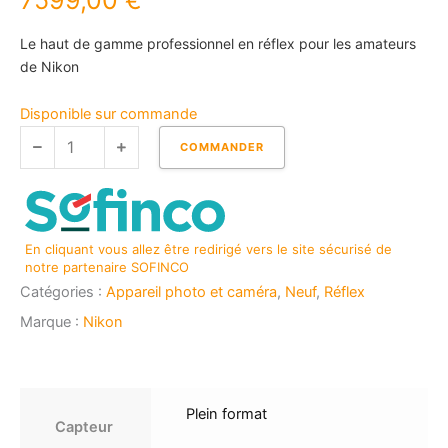
7599,00
€
Le haut de gamme professionnel en réflex pour les amateurs
de Nikon
quantité
Disponible sur commande
de
COMMANDER
NIKON
D6
En cliquant vous allez être redirigé vers le site sécurisé de
notre partenaire SOFINCO
Catégories :
Appareil photo et caméra
,
Neuf
,
Réflex
Marque :
Nikon
Plein format
Capteur