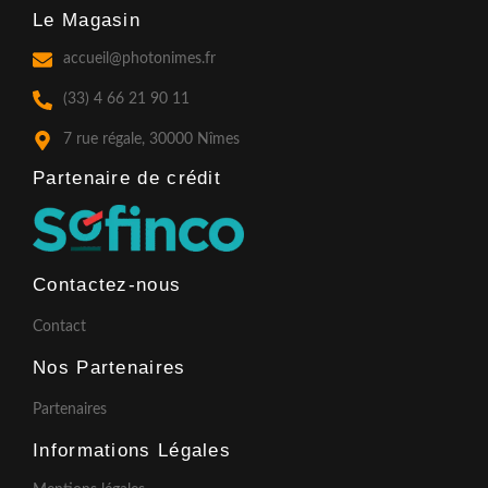
c
s
u
Le Magasin
e
t
t
b
a
u
o
g
b
accueil@photonimes.fr
o
r
e
k
a
(33) 4 66 21 90 11
-
m
f
7 rue régale, 30000 Nîmes
Partenaire de crédit​
Contactez-nous
Contact
Nos Partenaires
Partenaires
Informations Légales