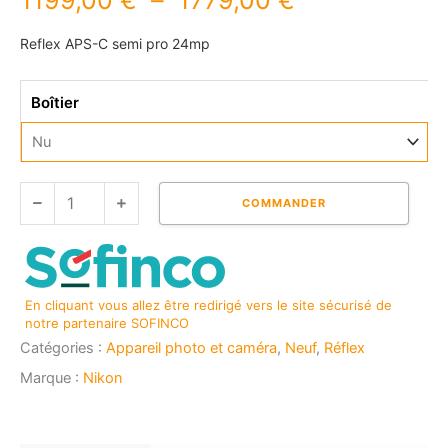
1199,00
€
–
1779,00
€
de
prix :
Reflex APS-C semi pro 24mp
1199,00 €
à
quantité
1779,00 €
Boîtier
de
NIKON
D7500
COMMANDER
En cliquant vous allez être redirigé vers le site sécurisé de
notre partenaire SOFINCO
Catégories :
Appareil photo et caméra
,
Neuf
,
Réflex
Marque :
Nikon