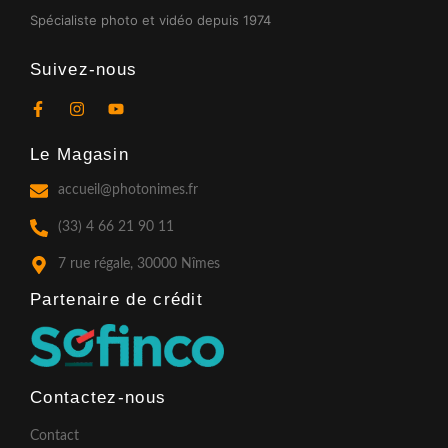
Spécialiste photo et vidéo depuis 1974
Suivez-nous
F
I
Y
a
n
o
c
s
u
Le Magasin
e
t
t
b
a
u
o
g
b
accueil@photonimes.fr
o
r
e
k
a
(33) 4 66 21 90 11
-
m
f
7 rue régale, 30000 Nîmes
Partenaire de crédit​
Contactez-nous
Contact