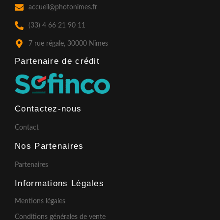
o
g
b
accueil@photonimes.fr
o
r
e
k
a
(33) 4 66 21 90 11
-
m
f
7 rue régale, 30000 Nîmes
Partenaire de crédit​
Contactez-nous
Contact
Nos Partenaires
Partenaires
Informations Légales
Mentions légales
Conditions générales de vente