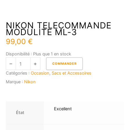
NIKON TELECOMMANDE
MODULITE ML-3
99,00
€
quantité
Disponibilité :
Plus que 1 en stock
de
COMMANDER
NIKON
Catégories :
Occasion
,
Sacs et Accessoires
TELECOMMANDE
MODULITE
Marque :
Nikon
ML-
3
Excellent
État