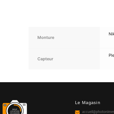
Ni
Monture
Pl
Capteur
Le Magasin
accueil@photonimes