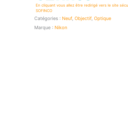
135mm
En cliquant vous allez être redirigé vers le site séc
f/1,8
SOFINCO
S
Catégories :
Neuf
,
Objectif
,
Optique
Plena
Marque :
Nikon