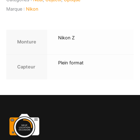
8
VR
Marque :
Nikon
Nikon Z
Monture
Plein format
Capteur