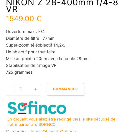
NIKON Z 28-400mm f/4-8
VR
1549,00
€
Ouverture max : F/4
Diamètre de filtre : 77mm
Super-zoom téléobjectif 14,2x.
Un objectif pour tout faire.
Mise au point à 20cm avec la focale 28mm
Stabilisation de l’image VR
725 grammes
quantité
COMMANDER
de
NIKON
Z
28-
En cliquant vous allez être redirigé vers le site sécurisé de
400mm
notre partenaire SOFINCO
f/4-
Catégories :
Neuf
,
Objectif
,
Optique