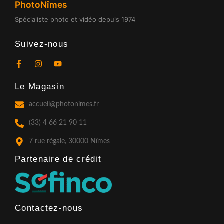
PhotoNîmes
Spécialiste photo et vidéo depuis 1974
Suivez-nous
F
I
Y
a
n
o
c
s
u
Le Magasin
e
t
t
b
a
u
o
g
b
accueil@photonimes.fr
o
r
e
k
a
(33) 4 66 21 90 11
-
m
f
7 rue régale, 30000 Nîmes
Partenaire de crédit​
Contactez-nous