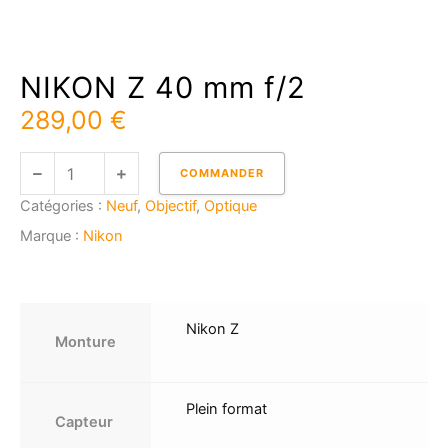
NIKON Z 40 mm f/2
289,00
€
quantité
COMMANDER
de
Catégories :
Neuf
,
Objectif
,
Optique
NIKON
Z
Marque :
Nikon
40
mm
f/2
Nikon Z
Monture
Plein format
Capteur