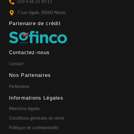
(33) 4 66 21 90 11
-
m
f
7 rue régale, 30000 Nîmes
Partenaire de crédit​
Contactez-nous
Contact
Nos Partenaires
Partenaires
Informations Légales
Mentions légales
Conditions générales de vente
Politique de confidentialité