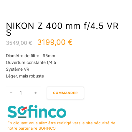
NIKON Z 400 mm f/4.5 VR
S
Le
Le
3199,00
€
3549,00
€
prix
prix
initial
actuel
Diamètre de filtre : 95mm
était :
est :
Ouverture constante f/4,5
3549,00 €.
3199,00 €.
Système VR
Léger, mais robuste
quantité
COMMANDER
de
NIKON
Z
400
En cliquant vous allez être redirigé vers le site sécurisé de
mm
notre partenaire SOFINCO
f/4.5