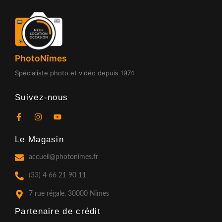
PhotoNîmes
Spécialiste photo et vidéo depuis 1974
Suivez-nous
F
I
Y
a
n
o
c
s
u
Le Magasin
e
t
t
b
a
u
o
g
b
accueil@photonimes.fr
o
r
e
k
a
(33) 4 66 21 90 11
-
m
f
7 rue régale, 30000 Nîmes
Partenaire de crédit​