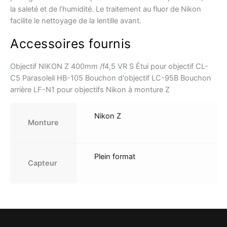
la saleté et de l’humidité. Le traitement au fluor de Nikon
facilite le nettoyage de la lentille avant.
Accessoires fournis
Objectif NIKON Z 400mm /f4,5 VR S Étui pour objectif CL-
C5 Parasoleil HB-105 Bouchon d'objectif LC-95B Bouchon
arrière LF-N1 pour objectifs Nikon à monture Z
Nikon Z
Monture
Plein format
Capteur