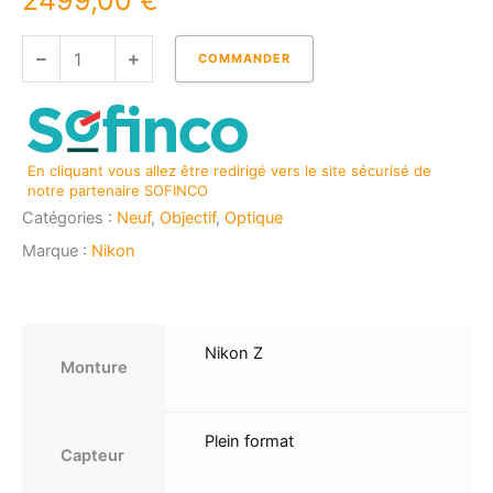
2499,00
€
quantité
COMMANDER
de
NIKON
Z
50
En cliquant vous allez être redirigé vers le site sécurisé de
mm
notre partenaire SOFINCO
f/1,2
Catégories :
Neuf
,
Objectif
,
Optique
S
Marque :
Nikon
Nikon Z
Monture
Plein format
Capteur