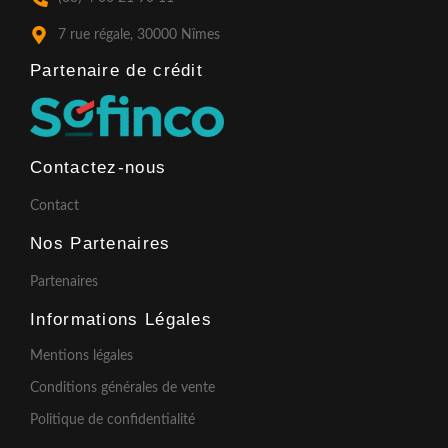
-
m
f
7 rue régale, 30000 Nîmes
Partenaire de crédit​
Contactez-nous
Contact
Nos Partenaires
Partenaires
Informations Légales
Mentions légales
Conditions générales de vente
Politique de confidentialité