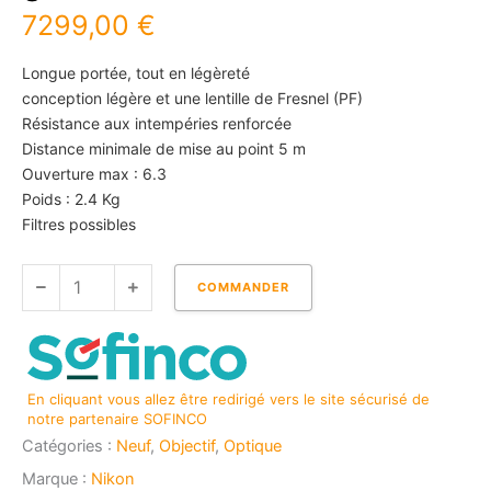
7299,00
€
Longue portée, tout en légèreté
conception légère et une lentille de Fresnel (PF)
Résistance aux intempéries renforcée
Distance minimale de mise au point 5 m
Ouverture max : 6.3
Poids : 2.4 Kg
Filtres possibles
quantité
COMMANDER
de
NIKON
Z
800
En cliquant vous allez être redirigé vers le site sécurisé de
mm
notre partenaire SOFINCO
f/6,3
Catégories :
Neuf
,
Objectif
,
Optique
VR
S
Marque :
Nikon