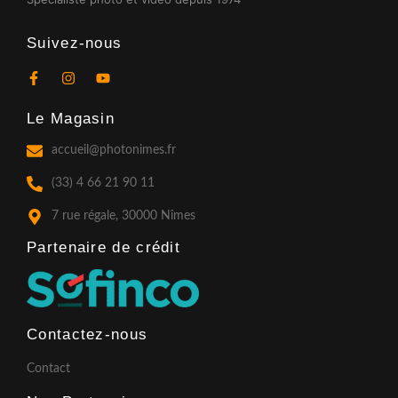
Suivez-nous
F
I
Y
a
n
o
c
s
u
Le Magasin
e
t
t
b
a
u
o
g
b
accueil@photonimes.fr
o
r
e
k
a
(33) 4 66 21 90 11
-
m
f
7 rue régale, 30000 Nîmes
Partenaire de crédit​
Contactez-nous
Contact