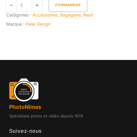
quantité
COMMANDER
de
Catégories :
Accessoires
,
Bagagerie
,
Neuf
PEAK
DESIGN
Marque :
Peak Design
4
ANCRAGES
POUR
COURROIE
PhotoNîmes
Spécialiste photo et vidéo depuis 1974
Suivez-nous