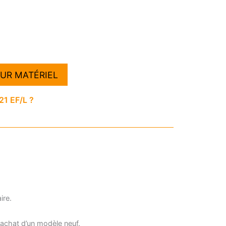
EF/L
UR MATÉRIEL
1 EF/L ?
ire.
e achat d’un modèle neuf.