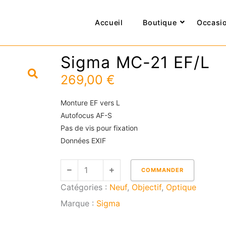
Accueil
Boutique
Occasi
Sigma MC-21 EF/L
269,00
€
Monture EF vers L
Autofocus AF-S
Pas de vis pour fixation
Données EXIF
quantité
COMMANDER
de
Catégories :
Neuf
,
Objectif
,
Optique
Sigma
MC-
Marque :
Sigma
21