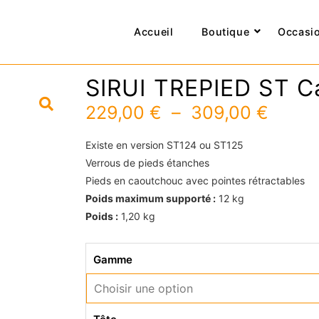
Accueil
Boutique
Occasi
SIRUI TREPIED ST C
Plage
229,00
€
–
309,00
€
de
prix :
Existe en version ST124 ou ST125
229,0
Verrous de pieds étanches
à
Pieds en caoutchouc avec pointes rétractables
309,0
Poids maximum supporté :
12 kg
Poids :
1,20 kg
quantité
Gamme
de
SIRUI
TREPIED