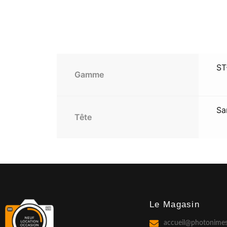
ST
Gamme
Sa
Tête
Le Magasin
accueil@photonimes