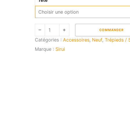
Tête
ST
Carbone
COMMANDER
Catégories :
Accessoires
,
Neuf
,
Trépieds / 
Marque :
Sirui