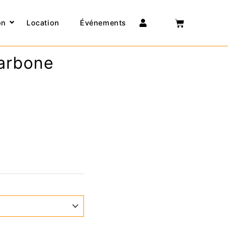
Connexion
on
Location
Événements
arbone
0 €
0 €