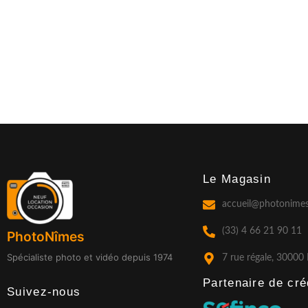
Le Magasin
accueil@photonimes
(33) 4 66 21 90 11
PhotoNîmes
Spécialiste photo et vidéo depuis 1974
7 rue régale, 30000
Partenaire de créd
Suivez-nous