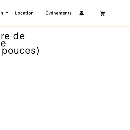
Connexion
on
Location
Événements
bre de
de
 pouces)