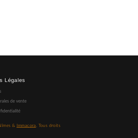
ns Légales
s
rales de vente
fidentialité
Nîmes &
Immacora
. Tous droits