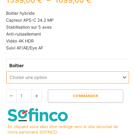
1399,00
€
–
1699,00
€
de
prix :
Boitier hybride
1399,00 €
Capteur APS-C 24.2 MP
à
Stabilisation sur 5 axes
1699,00 €
Anti-ruissellement
Vidéo 4K HDR
Suivi AF/AE/Eye AF
quantité
Boîtier
de
SONY
ALPHA
6600
COMMANDER
En cliquant vous allez être redirigé vers le site sécurisé de
notre partenaire SOFINCO