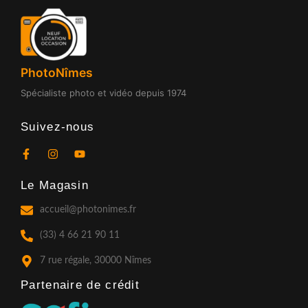
PhotoNîmes
Spécialiste photo et vidéo depuis 1974
Suivez-nous
F
I
Y
a
n
o
c
s
u
Le Magasin
e
t
t
b
a
u
o
g
b
accueil@photonimes.fr
o
r
e
k
a
(33) 4 66 21 90 11
-
m
f
7 rue régale, 30000 Nîmes
Partenaire de crédit​