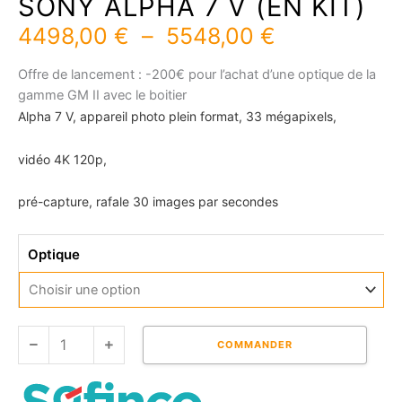
SONY ALPHA 7 V (EN KIT)
Plage
4498,00
€
–
5548,00
€
de
prix :
Offre de lancement : -200€ pour l’achat d’une optique de la
4498,00 €
gamme GM II avec le boitier
à
Alpha 7 V, appareil photo plein format, 33 mégapixels,
5548,00 €
vidéo 4K 120p,
pré-capture, rafale 30 images par secondes
quantité
Optique
de
SONY
ALPHA
7
V
COMMANDER
(EN
KIT)