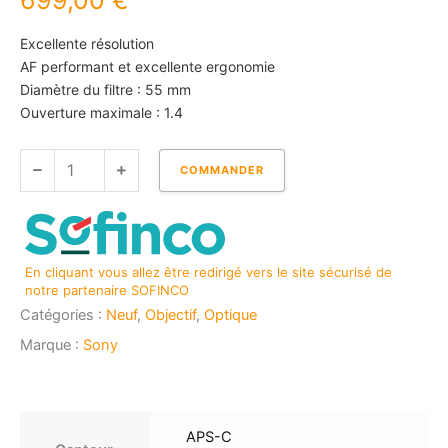
699,00
€
Excellente résolution
AF performant et excellente ergonomie
Diamètre du filtre : 55 mm
Ouverture maximale : 1.4
quantité
COMMANDER
de
SONY
E
15
En cliquant vous allez être redirigé vers le site sécurisé de
mm
notre partenaire SOFINCO
f/1,4
Catégories :
Neuf
,
Objectif
,
Optique
Marque :
Sony
APS-C