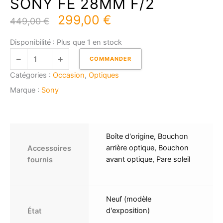
SONY FE 28MM F/2
Le
Le
299,00
€
449,00
€
prix
prix
initial
actuel
quantité
Disponibilité :
Plus que 1 en stock
était :
est :
de
449,00 €.
299,00 €.
COMMANDER
SONY
Catégories :
Occasion
,
Optiques
FE
28MM
Marque :
Sony
F/2
Boîte d'origine, Bouchon
arrière optique, Bouchon
Accessoires
avant optique, Pare soleil
fournis
Neuf (modèle
d'exposition)
État