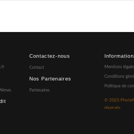
Contactez-nous
Informatio
.fr
Mentions légale
Contact
Conditions géné
Nos Partenaires
Politique de con
 Nîmes
Partenaires
© 2025 Photo
it​
réservés.