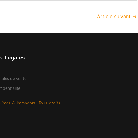
Article suivant
→
ns Légales
s
rales de vente
fidentialité
Nîmes &
Immacora
. Tous droits