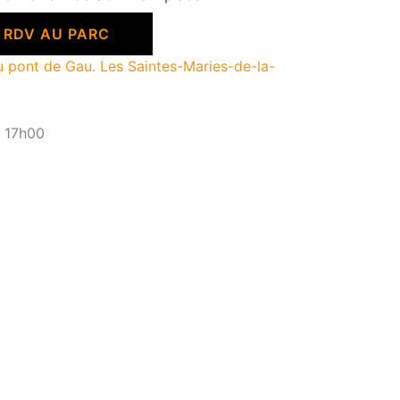
 RDV AU PARC
 pont de Gau. Les Saintes-Maries-de-la-
– 17h00