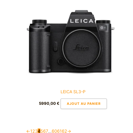
LEICA SL3-P
5990,00
€
AJOUT AU PANIER
←
1
2
3
4
5
6
7
…
60
61
62
→