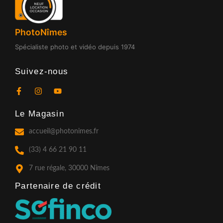
PhotoNîmes
Spécialiste photo et vidéo depuis 1974
Suivez-nous
F
I
Y
a
n
o
c
s
u
Le Magasin
e
t
t
b
a
u
o
g
b
accueil@photonimes.fr
o
r
e
k
a
(33) 4 66 21 90 11
-
m
f
7 rue régale, 30000 Nîmes
Partenaire de crédit​